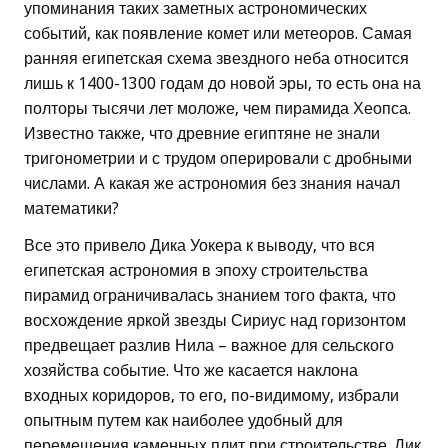
упоминания таких заметных астрономических
событий, как появление комет или метеоров. Самая
ранняя египетская схема звездного неба относится
лишь к 1400-1300 годам до новой эры, то есть она на
полторы тысячи лет моложе, чем пирамида Хеопса.
Известно также, что древние египтяне не знали
тригонометрии и с трудом оперировали с дробными
числами. А какая же астрономия без знания начал
математики?
Все это привело Дика Уокера к выводу, что вся
египетская астрономия в эпоху строительства
пирамид ограничивалась знанием того факта, что
восхождение яркой звезды Сириус над горизонтом
предвещает разлив Нила – важное для сельского
хозяйства событие. Что же касается наклона
входных коридоров, то его, по-видимому, избрали
опытным путем как наиболее удобный для
перемещения каменных плит при строительстве. Дик