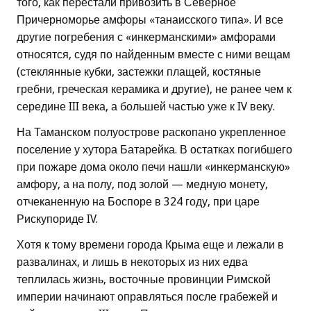
того, как перестали привозить в Северное
Причерноморье амфоры «танаисского типа». И все
другие погребения с «инкерманскими» амфорами
относятся, судя по найденным вместе с ними вещам
(стеклянные кубки, застежки плащей, костяные
гребни, греческая керамика и другие), не ранее чем к
середине III века, а большей частью уже к IV веку.
На Таманском полуострове раскопано укрепленное
поселение у хутора Батарейка. В остатках погибшего
при пожаре дома около печи нашли «инкерманскую»
амфору, а на полу, под золой — медную монету,
отчеканенную на Боспоре в 324 году, при царе
Рискупориде IV.
Хотя к тому времени города Крыма еще и лежали в
развалинах, и лишь в некоторых из них едва
теплилась жизнь, восточные провинции Римской
империи начинают оправляться после грабежей и