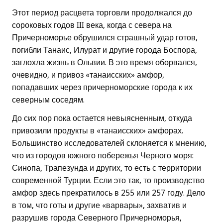
Этот период расцвета торговли продолжался до
сороковых годов III века, когда с севера на
Причерноморье обрушился страшный удар готов,
погибли Танаис, Илурат и другие города Боспора,
заглохла жизнь в Ольвии. В это время оборвался,
очевидно, и привоз «танаисских» амфор,
попадавших через причерноморские города к их
северным соседям.
До сих пор пока остается невыясненным, откуда
привозили продукты в «танаисских» амфорах.
Большинство исследователей склоняется к мнению,
что из городов южного побережья Черного моря:
Синопа, Трапезунда и других, то есть с территории
современной Турции. Если это так, то производство
амфор здесь прекратилось в 255 или 257 году. Дело
в том, что готы и другие «варвары», захватив и
разрушив города Северного Причерноморья,