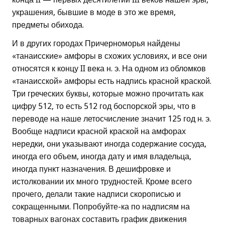
украшения, бывшие в моде в это же время,
предметы обихода.
И в других городах Причерноморья найдены
«танаисские» амфоры в схожих условиях, и все они
относятся к концу II века н. э. На одном из обломков
«танаисской» амфоры есть надпись красной краской.
Три греческих буквы, которые можно прочитать как
цифру 512, то есть 512 год боспорской эры, что в
переводе на наше летосчисление значит 125 год н. э.
Вообще надписи красной краской на амфорах
нередки, они указывают иногда содержание сосуда,
иногда его объем, иногда дату и имя владельца,
иногда пункт назначения. В дешифровке и
истолковании их много трудностей. Кроме всего
прочего, делали такие надписи скорописью и
сокращенными. Попробуйте-ка по надписям на
товарных вагонах составить график движения