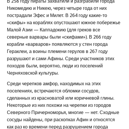
В 258 году пираты захватили и разграбили города
Никомедию и Никею, через четыре года от них
пострадали Эфес и Милет. В 264 году какие-то
«скифы» на кораблях опустошают южное побережье
Малой Азии — Каппадокию (для греков все
северные варвары были «скифами»). В 266 году
корабли «варваров» появляются у стен города
Гераклеи, а воины племени герулов в 267 году
разрушают и сами Афины. Среди участников этих
походов были, вероятно, люди из поселений
Черняховской культуры.
Среди черепков амфор, находимых на этих
поселениях, встречаются обломки сосудов,
сделанных из красноватой или коричневой глины.
Некоторые из них похожи на черепки из городов
Северного Причерноморья, многие — нет. Сходные
сосуды найдены, при раскопках Афин и относятся
как раз ко времени перед разрушением города