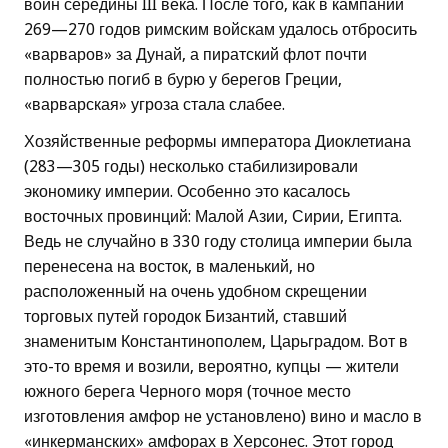
войн середины III века. После того, как в кампании
269—270 годов римским войскам удалось отбросить
«варваров» за Дунай, а пиратский флот почти
полностью погиб в бурю у берегов Греции,
«варварская» угроза стала слабее.
Хозяйственные реформы императора Диоклетиана
(283—305 годы) несколько стабилизировали
экономику империи. Особенно это касалось
восточных провинций: Малой Азии, Сирии, Египта.
Ведь не случайно в 330 году столица империи была
перенесена на восток, в маленький, но
расположенный на очень удобном скрещении
торговых путей городок Бизантий, ставший
знаменитым Константинополем, Царьградом. Вот в
это-то время и возили, вероятно, купцы — жители
южного берега Черного моря (точное место
изготовления амфор не установлено) вино и масло в
«инкерманских» амфорах в Херсонес. Этот город