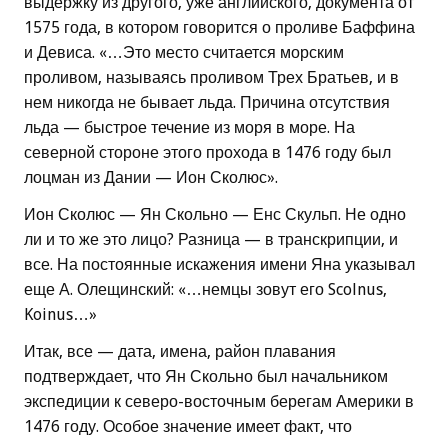
выдержку из другого, уже английского, документа от
1575 года, в котором говорится о проливе Баффина
и Девиса. «…Это место считается морским
проливом, называясь проливом Трех Братьев, и в
нем никогда не бывает льда. Причина отсутствия
льда — быстрое течение из моря в море. На
северной стороне этого прохода в 1476 году был
лоцман из Дании — Ион Сколюс».
Ион Сколюс — Ян Скольно — Енс Скульп. Не одно
ли и то же это лицо? Разница — в транскрипции, и
все. На постоянные искажения имени Яна указывал
еще А. Олещинский: «…немцы зовут его Scolnus,
Koinus…»
Итак, все — дата, имена, район плавания
подтверждает, что Ян Скольно был начальником
экспедиции к северо-восточным берегам Америки в
1476 году. Особое значение имеет факт, что