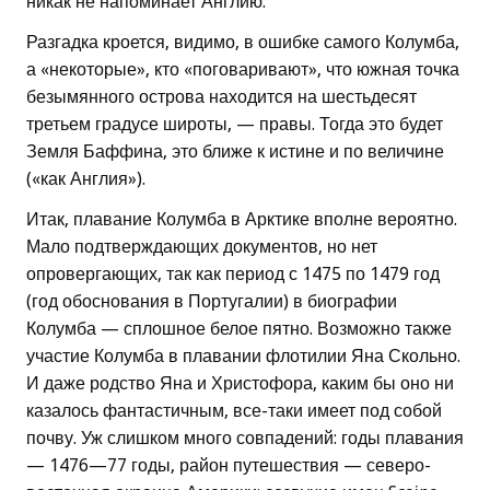
никак не напоминает Англию.
Разгадка кроется, видимо, в ошибке самого Колумба,
а «некоторые», кто «поговаривают», что южная точка
безымянного острова находится на шестьдесят
третьем градусе широты, — правы. Тогда это будет
Земля Баффина, это ближе к истине и по величине
(«как Англия»).
Итак, плавание Колумба в Арктике вполне вероятно.
Мало подтверждающих документов, но нет
опровергающих, так как период с 1475 по 1479 год
(год обоснования в Португалии) в биографии
Колумба — сплошное белое пятно. Возможно также
участие Колумба в плавании флотилии Яна Скольно.
И даже родство Яна и Христофора, каким бы оно ни
казалось фантастичным, все-таки имеет под собой
почву. Уж слишком много совпадений: годы плавания
— 1476—77 годы, район путешествия — северо-