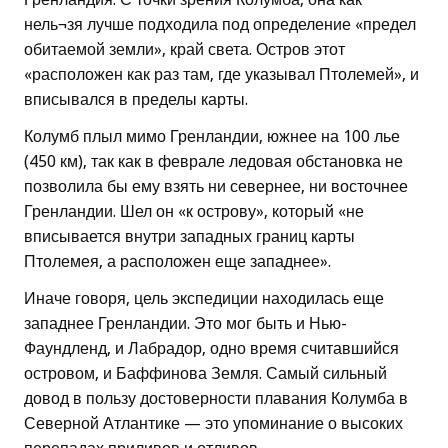
нель¬зя лучше подходила под определение «предел
обитаемой земли», край света. Остров этот
«расположен как раз там, где указывал Птолемей», и
вписывался в пределы карты.
Колумб плыл мимо Гренландии, южнее на 100 лье
(450 км), так как в феврале ледовая обстановка не
позволила бы ему взять ни севернее, ни восточнее
Гренландии. Шел он «к острову», который «не
вписывается внутри западных границ карты
Птолемея, а расположен еще западнее».
Иначе говоря, цель экспедиции находилась еще
западнее Гренландии. Это мог быть и Нью-
Фаундленд, и Лабрадор, одно время считавшийся
островом, и Баффинова Земля. Самый сильный
довод в пользу достоверности плавания Колумба в
Северной Атлантике — это упоминание о высоких