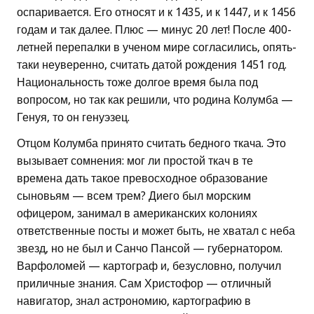
оспаривается. Его относят и к 1435, и к 1447, и к 1456
годам и так далее. Плюс — минус 20 лет! После 400-
летней перепалки в ученом мире согласились, опять-
таки неуверенно, считать датой рождения 1451 год.
Национальность тоже долгое время была под
вопросом, но так как решили, что родина Колумба —
Генуя, то он генуэзец.
Отцом Колумба принято считать бедного ткача. Это
вызывает сомнения: мог ли простой ткач в те
времена дать такое превосходное образование
сыновьям — всем трем? Диего был морским
офицером, занимал в американских колониях
ответственные посты и может быть, не хватал с неба
звезд, но не был и Санчо Пансой — губернатором.
Варфоломей — картограф и, безусловно, получил
приличные знания. Сам Христофор — отличный
навигатор, знал астрономию, картографию в