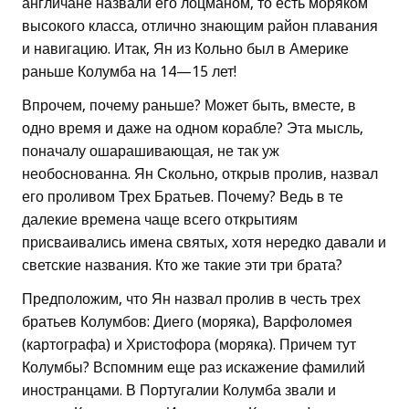
англичане назвали его лоцманом, то есть моряком
высокого класса, отлично знающим район плавания
и навигацию. Итак, Ян из Кольно был в Америке
раньше Колумба на 14—15 лет!
Впрочем, почему раньше? Может быть, вместе, в
одно время и даже на одном корабле? Эта мысль,
поначалу ошарашивающая, не так уж
необоснованна. Ян Скольно, открыв пролив, назвал
его проливом Трех Братьев. Почему? Ведь в те
далекие времена чаще всего открытиям
присваивались имена святых, хотя нередко давали и
светские названия. Кто же такие эти три брата?
Предположим, что Ян назвал пролив в честь трех
братьев Колумбов: Диего (моряка), Варфоломея
(картографа) и Христофора (моряка). Причем тут
Колумбы? Вспомним еще раз искажение фамилий
иностранцами. В Португалии Колумба звали и