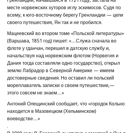
Гренландии, начавшаяся в 1721 году, застала на
месте норвежских хуторов иглу эскимосов. Судя по
всему, к юго-восточному берегу Гренландии — цели
своего путешествия, Ян так и не пробился.
Мацеевский во втором томе «Польской литературы»
(Варшава, 1851 год) пишет: «…Служа сначала во
флоте у гданчан, перешел в датскую службу и,
начальствуя над норвежским флотом (Норвегия и
Дания тогда составляли одно государство), открыл
землю Лабрадор в Северной Америке — имеем
достоверные сведения. Но оставил ли польский
мореплаватель записки о своем путешествии,—
этого совсем не знаем…»
Антоний Олещинский сообщает, что «городок Кольно
находится в Мазовецком (Хельминском)
воеводстве…»
.