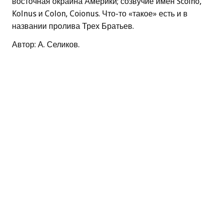
восточная окраина Америки; созвучие имен Scoіno,
Kolnus и Colon, Coіonus. Что-то «такое» есть и в
названии пролива Трех Братьев.
Автор: А. Селиков.