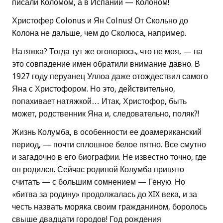
писали Коломом, а в Испании — Колоном!
Христофер Colonus и Ян Colnus! От Скольно до
Колона не дальше, чем до Сколюса, например.
Натяжка? Тогда тут же оговорюсь, что не моя, — на
это совпадение имен обратили внимание давно. В
1927 году перуанец Уллоа даже отождествил самого
Яна с Христофором. Но это, действительно,
попахивает натяжкой… Итак, Христофор, быть
может, родственник Яна и, следовательно, поляк?!
Жизнь Колумба, в особенности ее доамериканский
период, — почти сплошное белое пятно. Все смутно
и загадочно в его биографии. Не известно точно, где
он родился. Сейчас родиной Колумба принято
считать — с большим сомнением — Геную. Но
«битва за родину» продолжалась до XIX века, и за
честь назвать моряка своим гражданином, боролось
свыше двадцати городов! Год рождения