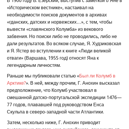
В 1900 году В. Езерский, выступив с заметкой о Яне в
«Историческом вестнике», настаивал на
необходимости поисков документов в архивах
«гданских, датских и норвежских…», с тем, чтобы
вывести «славянского Колумба» из векового
забвения. Но поиски либо не проводились, либо не
дали результатов. Во всяком случае, Я. Худзиковская
и Я. Ястер во вступлении к книге «Люди великой
отваги» (Варшава, 1955 год) относят Яна к
легендарным личностям.
Раньше мы публиковали статью «
Был ли Колумб в
Арктике?
». В ней, между прочим, Г. Анохин высказал
предположение, что Колумб участвовал в
смешанной датско-португальской экспедиции 1476—
77 годов, плававшей под руководством Енса
Скульпа в северо-западной части Атлантики.
Затем, несколько ниже, Г. Анохин приводит