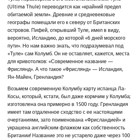
(Ultima Thule) переводится как «крайний предел
обитаемой земли». Древние и средневековые
географы помещали его к северу от Британских
островов. Пифей, открывший Туле, имел в виду,
вероятно, Исландию, до которой «6 дней морского
пути». Но нам важно знать, что подразумевал под
«Туле» сам Колумб. Он не оставляет, кажется, места
для кривотолков: «Современное название —
Фрислянд». А что такое «Фрислянд» — Исландия,
Ян-Майен, Гренландия?
Возьмем современную Колумбу карту испанца Ла-
Косы, который, кстати, был даже кормчим у Колумба;
изготовлена она примерно в 1500 году. Гренландия
имеет там отдаленное сходство с ее настоящими
очертаниями, зато поименована «Фрисландией» и
украшена английским флажком как собственность
Британии! Название это не устарело даже через 100