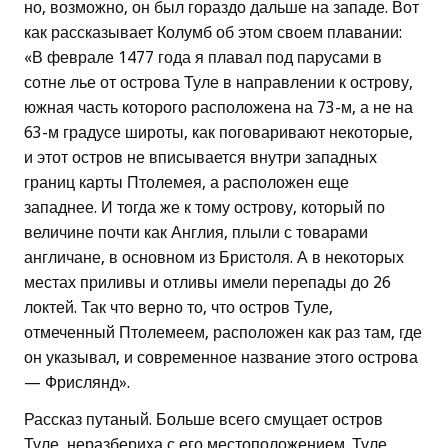
но, возможно, он был гораздо дальше на западе. Вот
как рассказывает Колумб об этом своем плавании:
«В феврале 1477 года я плавал под парусами в
сотне лье от острова Туле в направлении к острову,
южная часть которого расположена на 73-м, а не на
63-м градусе широты, как поговаривают некоторые,
и этот остров не вписывается внутри западных
границ карты Птолемея, а расположен еще
западнее. И тогда же к тому острову, который по
величине почти как Англия, плыли с товарами
англичане, в основном из Бристоля. А в некоторых
местах приливы и отливы имели перепады до 26
локтей. Так что верно то, что остров Туле,
отмеченный Птолемеем, расположен как раз там, где
он указывал, и современное название этого острова
— Фрислянд».
Рассказ путаный. Больше всего смущает остров
Туле, неразбериха с его местоположением. Туле