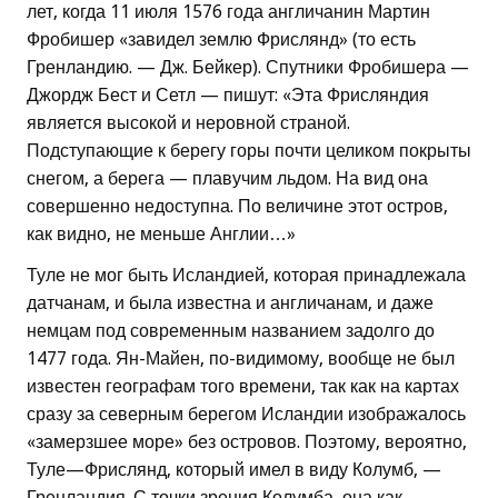
лет, когда 11 июля 1576 года англичанин Мартин
Фробишер «завидел землю Фрислянд» (то есть
Гренландию. — Дж. Бейкер). Спутники Фробишера —
Джордж Бест и Сетл — пишут: «Эта Фрисляндия
является высокой и неровной страной.
Подступающие к берегу горы почти целиком покрыты
снегом, а берега — плавучим льдом. На вид она
совершенно недоступна. По величине этот остров,
как видно, не меньше Англии…»
Туле не мог быть Исландией, которая принадлежала
датчанам, и была известна и англичанам, и даже
немцам под современным названием задолго до
1477 года. Ян-Майен, по-видимому, вообще не был
известен географам того времени, так как на картах
сразу за северным берегом Исландии изображалось
«замерзшее море» без островов. Поэтому, вероятно,
Туле—Фрислянд, который имел в виду Колумб, —
Гренландия. С точки зрения Колумба, она как