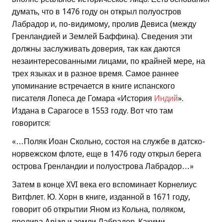
думать, что в 1476 году он открыл полуостров
Лабрадор и, по-видимому, пролив Девиса (между
Гренландией и Землей Баффина). Сведения эти
должны заслуживать доверия, так как даются
незаинтересованными лицами, по крайней мере, на
трех языках и в разное время. Самое раннее
упоминание встречается в книге испанского
писателя Лопеса де Гомара «История
Индий
».
Издана в Сарагосе в 1553 году. Вот что там
говорится:
«…Поляк Иоан Скольно, состоя на службе в датско-
норвежском флоте, еще в 1476 году открыл берега
острова Гренландии и полуострова Лабрадор…»
Затем в конце XVI века его вспоминает Корнелиус
Витфлет. Ю. Хорн в книге, изданной в 1671 году,
говорит об открытии Яном из Кольна, поляком,
пролива Anian и земли Лабрадор. Какими