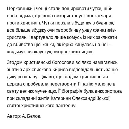
Церковники і ченці стали поширювати чутки, ніби
вона відьма, що вона використовує свої злі чари
проти християн. Чутки повзли з будинку в будинок,
все більше збуджуючи хворобливу уяву фанатиків-
християн. І вартувало лише комусь із них закликати
до вбивства цієї жінки, як юрба кинулась на неї –
«відьму», «чаклунку», «чорнокнижницю».
Згодом християнські богослови всіляко намагались
зняти з архієпископа Кирила відповідальність за цю
дику розправу. Цікаво, що згодом християнська
церква спробувала перетворити Гіпатію мало не в
святу великомученицю. Її біографія була використана
при складанні житія Катерини Олександрійської,
святої християнського пантеону.
Автор: А. Бєлов.