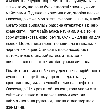
язичництва. Чудові твори мистецтва руйнувались
тільки тому, що вони були створені язичницькими
майстрами. Підпалена християнами, згоріла велика
Олександрійська бібліотека, скарбниця знань, в якій
багато років збиралась рідкісна література з різних
країн світу. Гіпатія займалась науками, які, з точки
зору духовенства нової релігії, були шкідливими для
людей. Церковники і ченці ненавиділи її і вважали
чорнокнижницею. Сам факт, що філософією і
математикою стала займатись жінка, вони
пояснювали не інакше, як підступами диявола.
Гіпатія становила небезпеку для олександрійського
духовенства ще й тому, що вона, далека від
християнства, мала великий вплив на префекта
Олександрії. І як раз в той момент, коли чвари між
світською владою та церковниками досягли
найбільшого напруження, Гіпатія стала жертвою
фанатиків.