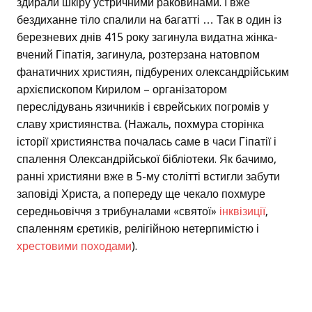
здирали шкіру устричними раковинами. І вже
бездиханне тіло спалили на багатті … Так в один із
березневих днів 415 року загинула видатна жінка-
вчений Гіпатія, загинула, розтерзана натовпом
фанатичних християн, підбурених олександрійським
архієпископом Кирилом – організатором
переслідувань язичників і єврейських погромів у
славу християнства. (Нажаль, похмура сторінка
історії християнства почалась саме в часи Гіпатії і
спалення Олександрійської бібліотеки. Як бачимо,
ранні християни вже в 5-му столітті встигли забути
заповіді Христа, а попереду ще чекало похмуре
середньовіччя з трибуналами «святої»
інквізиції
,
спаленням єретиків, релігійною нетерпимістю і
хрестовими походами
).