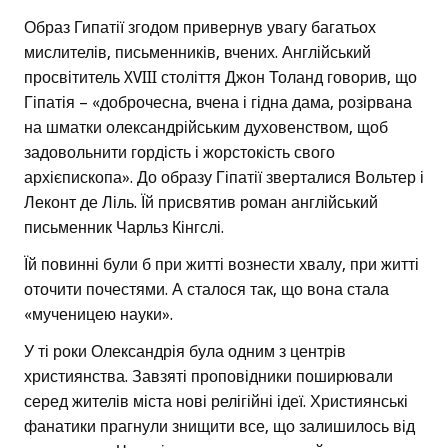
Образ Гипатії згодом привернув увагу багатьох
мислителів, письменників, вчених. Англійський
просвітитель XVIII століття Джон Толанд говорив, що
Гіпатія – «доброчесна, вчена і гідна дама, розірвана
на шматки олександрійським духовенством, щоб
задовольнити гордість і жорстокість свого
архієпископа». До образу Гіпатії зверталися Вольтер і
Леконт де Ліль. Їй присвятив роман англійський
письменник Чарльз Кінгслі.
Їй повинні були б при житті вознести хвалу, при житті
оточити почестями. А сталося так, що вона стала
«мученицею науки».
У ті роки Олександрія була одним з центрів
християнства. Завзяті проповідники поширювали
серед жителів міста нові релігійні ідеї. Християнські
фанатики прагнули знищити все, що залишилось від