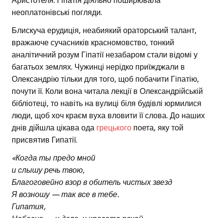
Аристотеля. Гіпатія діяльно поширювала
неоплатонівські погляди.
Блискуча ерудиція, неабиякий ораторський талант,
вражаюче сучасників красномовство, тонкий
аналітичний розум Гіпатії незабаром стали відомі у
багатьох землях. Чужинці нерідко приїжджали в
Олександрію тільки для того, щоб побачити Гіпатію,
почути її. Коли вона читала лекції в Олександрійській
бібліотеці, то навіть на вулиці біля будівлі юрмилися
люди, щоб хоч краєм вуха вловити її слова. До наших
днів дійшла цікава ода
грецького
поета, яку той
присвятив Гипатії.
«Когда ты предо мной
и слышу речь твою,
Благоговейно взор в обитель чистых звезд
Я возношу — так все в тебе.
Гипатия,