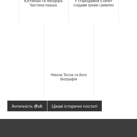
Юстиніан та Феодора.
У стародавній Єгипет
Частина перша.
слідами греків і римлян
Нікола Тесла та його
біографія
Античність @uk
Цікаві історичні постаті