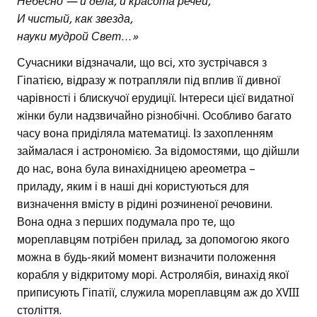
Небесно — и дела, и красота речей,
И чистый, как звезда,
науки мудрой Свет…»
Сучасники відзначали, що всі, хто зустрічався з
Гіпатією, відразу ж потрапляли під вплив її дивної
чарівності і блискучої ерудиції. Інтереси цієї видатної
жінки були надзвичайно різнобічні. Особливо багато
часу вона приділяла математиці. Із захопленням
займалася і астрономією. За відомостями, що дійшли
до нас, вона була винахідницею ареометра –
приладу, яким і в наші дні користуються для
визначення вмісту в рідині розчиненої речовини.
Вона одна з перших подумала про те, що
мореплавцям потрібен прилад, за допомогою якого
можна в будь-який момент визначити положення
корабля у відкритому морі. Астролябія, винахід якої
приписують Гіпатії, служила мореплавцям аж до XVIII
століття.