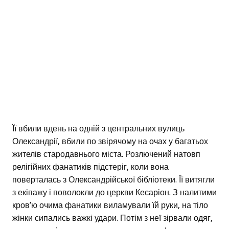
Її вбили вдень на одній з центральних вулиць
Олександрії, вбили по звірячому на очах у багатьох
жителів стародавнього міста. Розлючений натовп
релігійних фанатиків підстеріг, коли вона
поверталась з Олександрійської бібліотеки. Її витягли
з екіпажу і поволокли до церкви Кесаріон. З налитими
кров’ю очима фанатики виламували їй руки, на тіло
жінки сипались важкі удари. Потім з неї зірвали одяг,