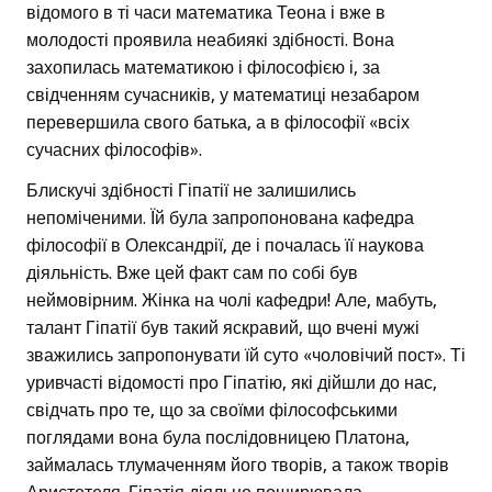
відомого в ті часи математика Теона і вже в
молодості проявила неабиякі здібності. Вона
захопилась математикою і філософією і, за
свідченням сучасників, у математиці незабаром
перевершила свого батька, а в філософії «всіх
сучасних філософів».
Блискучі здібності Гіпатії не залишились
непоміченими. Їй була запропонована кафедра
філософії в Олександрії, де і почалась її наукова
діяльність. Вже цей факт сам по собі був
неймовірним. Жінка на чолі кафедри! Але, мабуть,
талант Гіпатії був такий яскравий, що вчені мужі
зважились запропонувати їй суто «чоловічий пост». Ті
уривчасті відомості про Гіпатію, які дійшли до нас,
свідчать про те, що за своїми філософськими
поглядами вона була послідовницею Платона,
займалась тлумаченням його творів, а також творів