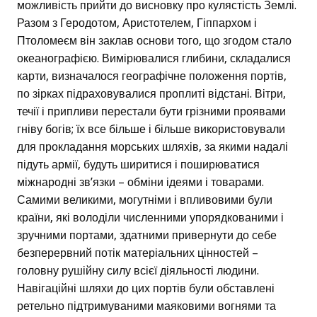
можливість прийти до висновку про кулястість Землі.
Разом з Геродотом, Аристотелем, Гіппархом і
Птоломеєм він заклав основи того, що згодом стало
океанографією. Вимірювалися глибини, складалися
карти, визначалося географічне положення портів,
по зірках підраховувалися проплиті відстані. Вітри,
течії і припливи перестали бути грізними проявами
гніву богів; їх все більше і більше використовували
для прокладання морських шляхів, за якими надалі
підуть армії, будуть ширитися і поширюватися
міжнародні зв’язки – обміни ідеями і товарами.
Самими великими, могутніми і впливовими були
країни, які володіли численними упорядкованими і
зручними портами, здатними привернути до себе
безперервний потік матеріальних цінностей –
головну рушійну силу всієї діяльності людини.
Навігаційні шляхи до цих портів були обставлені
ретельно підтримуваними маяковими вогнями та