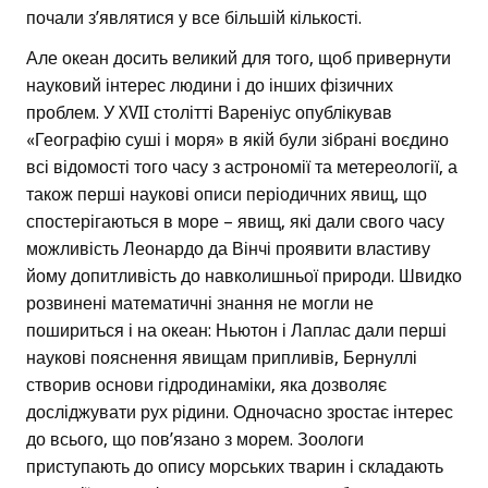
почали з’являтися у все більшій кількості.
Але океан досить великий для того, щоб привернути
науковий інтерес людини і до інших фізичних
проблем. У XVII столітті Вареніус опублікував
«Географію суші і моря» в якій були зібрані воєдино
всі відомості того часу з астрономії та метереології, а
також перші наукові описи періодичних явищ, що
спостерігаються в море – явищ, які дали свого часу
можливість Леонардо да Вінчі проявити властиву
йому допитливість до навколишньої природи. Швидко
розвинені математичні знання не могли не
пошириться і на океан: Ньютон і Лаплас дали перші
наукові пояснення явищам припливів, Бернуллі
створив основи гідродинаміки, яка дозволяє
досліджувати рух рідини. Одночасно зростає інтерес
до всього, що пов’язано з морем. Зоологи
приступають до опису морських тварин і складають