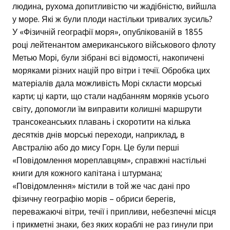
людина, рухома допитливістю чи жадібністю, вийшла
у море. Які ж були плоди настільки тривалих зусиль?
У «Фізичній географії моря», опублікованій в 1855
році лейтенантом американського військового флоту
Метью Морі, були зібрані всі відомості, накопичені
моряками різних націй про вітри і течії. Обробка цих
матеріалів дала можливість Морі скласти морські
карти; ці карти, що стали надбанням моряків усього
світу, допомогли їм виправити колишні маршрути
трансокеанських плавань і скоротити на кілька
десятків днів морські переходи, наприклад, в
Австралію або до мису Горн. Це були перші
«Повідомлення мореплавцям», справжні настільні
книги для кожного капітана і штурмана;
«Повідомлення» містили в той же час дані про
фізичну географію морів – обриси берегів,
переважаючі вітри, течії і припливи, небезпечні місця
і прикметні знаки, без яких кораблі не раз гинули при