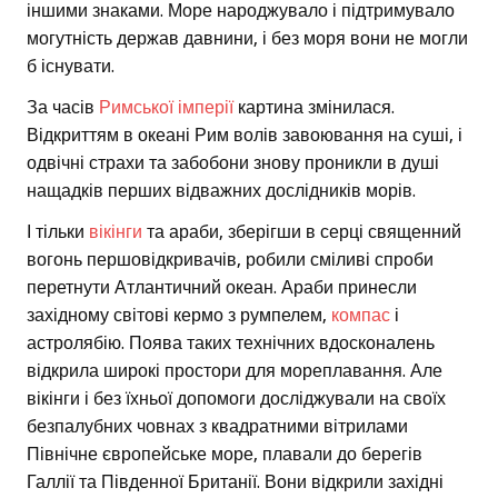
іншими знаками. Море народжувало і підтримувало
могутність держав давнини, і без моря вони не могли
б існувати.
За часів
Римської імперії
картина змінилася.
Відкриттям в океані Рим волів завоювання на суші, і
одвічні страхи та забобони знову проникли в душі
нащадків перших відважних дослідників морів.
І тільки
вікінги
та араби, зберігши в серці священний
вогонь першовідкривачів, робили сміливі спроби
перетнути Атлантичний океан. Араби принесли
західному світові кермо з румпелем,
компас
і
астролябію. Поява таких технічних вдосконалень
відкрила широкі простори для мореплавання. Але
вікінги і без їхньої допомоги досліджували на своїх
безпалубних човнах з квадратними вітрилами
Північне європейське море, плавали до берегів
Галлії та Південної Британії. Вони відкрили західні