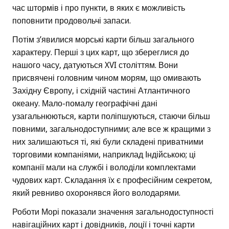
час штормів і про пункти, в яких є можливість
поповнити продовольчі запаси.
Потім з’явилися морські карти більш загального
характеру. Перші з цих карт, що збереглися до
нашого часу, датуються XVI століттям. Вони
присвячені головним чином морям, що омивають
Західну Європу, і східній частині Атлантичного
океану. Мало-помалу географічні дані
узагальнюються, карти поліпшуються, стаючи більш
повними, загальнодоступними; але все ж кращими з
них залишаються ті, які були складені приватними
торговими компаніями, наприклад Індійською; ці
компанії мали на службі і володіли комплектами
чудових карт. Складання їх є професійним секретом,
який ревниво охоронявся його володарями.
Роботи Морі показали значення загальнодоступності
навігаційних карт і довідників, лоції і точні карти