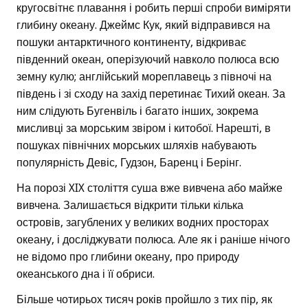
кругосвітнє плавання і робить перші спроби виміряти
глибину океану. Джеймс Кук, який відправився на
пошуки антарктичного континенту, відкриває
південний океан, оперізуючий навколо полюса всю
земну кулю; англійський мореплавець з півночі на
південь і зі сходу на захід перетинає Тихий океан. За
ним слідують Бугенвіль і багато інших, зокрема
мисливці за морським звіром і китобої. Нарешті, в
пошуках північних морських шляхів набувають
популярність Девіс, Гудзон, Баренц і Берінг.
На порозі XIX століття суша вже вивчена або майже
вивчена. Залишається відкрити тільки кілька
островів, загублених у великих водних просторах
океану, і досліджувати полюса. Але як і раніше нічого
не відомо про глибини океану, про природу
океанського дна і її обриси.
Більше чотирьох тисяч років пройшло з тих пір, як