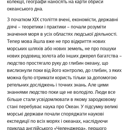
колекції, географи наносять на карти обриси
океанського дна.
З початком XIX століття вчені, економісти, державні
діячі – теоретики і практики – почали розуміти
значення моря в усіх областях людської діяльності.
Тепер мова йшла вже не про відкриття нових
морських шляхів або нових земель, не про пошуки
нових родовищ золота або інших джерел багатства –
людство простягало руку до глибин океану, що
вислизнули поки від його контролю, до глибин, з яких
можна було отримати користь тільки за допомогою
ретельних досліджень і точних знань. Але цими
знаннями людство поки ще не володіло. Люди все
більше стали усвідомлювати в якому зародковому
стані перебуває наука про Океан. У підсумку великі
морські держави почали споряджати наукові
експедиції по всіх морях і океанах, наслідуючи
приклад англійського «Челенджера», першого