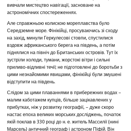
вивчали мистецтво навігації, засноване на
астрономічних спостереженнях.
Але справжньою колискою мореплавства було
Середземне море. Фінікійці, просуваючись зі сходу
на захід, минули Геркулесові стовпи, спустилися
вздовж африканського берега на південь, а потім
піднялися на північ до Британських островів. Тут їх
зустріли холоди, тумани, жорстокі вітри і сильні
приливо-відливні течії; не підготовлені до боротьби з
цими незнайомими явищами, фінікійці були змушені
відступити на південь.
Слідом за цими плаваннями в прибережних водах –
малим каботажем купців, більше зацікавлених у
прибутках, ніж у розвитку географії, – дуже скоро
настає епоха великих морських досліджень, початок
якій поклав в 330 році до н. е. житель Массилії (нині
Марсель) античний географ і астроном Піфій. Він