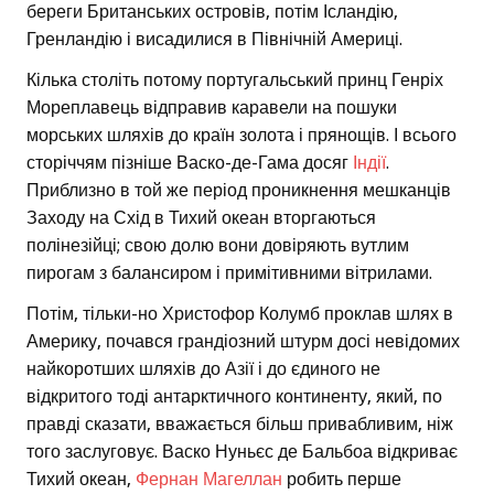
береги Британських островів, потім Ісландію,
Гренландію і висадилися в Північній Америці.
Кілька століть потому португальський принц Генріх
Мореплавець відправив каравели на пошуки
морських шляхів до країн золота і прянощів. І всього
сторіччям пізніше Васко-де-Гама досяг
Індії
.
Приблизно в той же період проникнення мешканців
Заходу на Схід в Тихий океан вторгаються
полінезійці; свою долю вони довіряють вутлим
пирогам з балансиром і примітивними вітрилами.
Потім, тільки-но Христофор Колумб проклав шлях в
Америку, почався грандіозний штурм досі невідомих
найкоротших шляхів до Азії і до єдиного не
відкритого тоді антарктичного континенту, який, по
правді сказати, вважається більш привабливим, ніж
того заслуговує. Васко Нуньєс де Бальбоа відкриває
Тихий океан,
Фернан Магеллан
робить перше