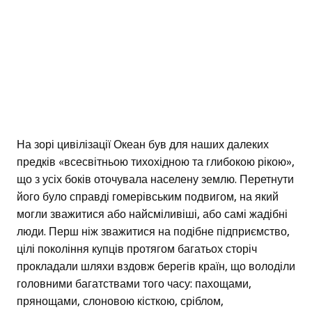
На зорі цивілізації Океан був для наших далеких
предків «всесвітньою тихохідною та глибокою рікою»,
що з усіх боків оточувала населену землю. Перетнути
його було справді гомерівським подвигом, на який
могли зважитися або найсміливіші, або самі жадібні
люди. Перш ніж зважитися на подібне підприємство,
цілі покоління купців протягом багатьох сторіч
прокладали шляхи вздовж берегів країн, що володіли
головними багатствами того часу: пахощами,
прянощами, слоновою кісткою, сріблом,