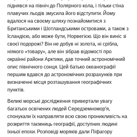
піднявся на північ до Полярного кола, і тільки стіна
плавучих льодів змусила його відступити. Йому
вдалося на своєму шляху познайомитися з
Британськими і Шотландськими островами, а також з
Ісландією, або може бути, Норвегією. Що він виніс зі
своєї подорожі? Він не добув ні золота, ні срібла,
ніякого «товару», але він зібрав відомості про
окраїнні райони Арктики, дав точний астрономічний
опис північного сонця. Цей батько океанографії
першим вдався до астрономічних розрахунків при
визначенні місця розташування географічних
пунктів.
Великі морські дослідження привертали увагу
багатьох освічених людей Середземномор’я,
спонукали їх направляти всю свою проникливість на
розкриття таємниць географії, доступних людині
їхньої епохи. Розповіді моряків дали Піфагору