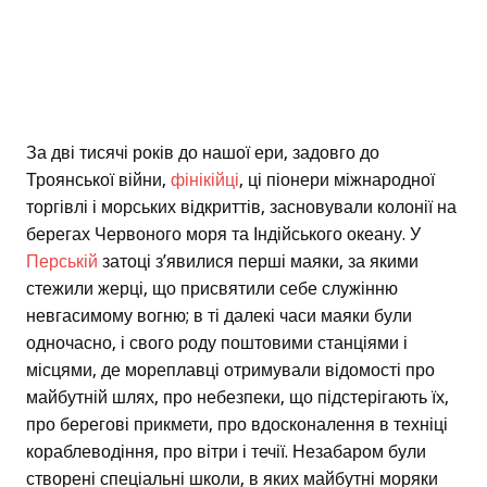
За дві тисячі років до нашої ери, задовго до
Троянської війни,
фінікійці
, ці піонери міжнародної
торгівлі і морських відкриттів, засновували колонії на
берегах Червоного моря та Індійського океану. У
Перській
затоці з’явилися перші маяки, за якими
стежили жерці, що присвятили себе служінню
невгасимому вогню; в ті далекі часи маяки були
одночасно, і свого роду поштовими станціями і
місцями, де мореплавці отримували відомості про
майбутній шлях, про небезпеки, що підстерігають їх,
про берегові прикмети, про вдосконалення в техніці
кораблеводіння, про вітри і течії. Незабаром були
створені спеціальні школи, в яких майбутні моряки