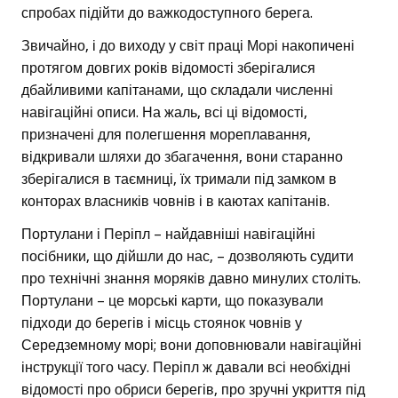
спробах підійти до важкодоступного берега.
Звичайно, і до виходу у світ праці Морі накопичені
протягом довгих років відомості зберігалися
дбайливими капітанами, що складали численні
навігаційні описи. На жаль, всі ці відомості,
призначені для полегшення мореплавання,
відкривали шляхи до збагачення, вони старанно
зберігалися в таємниці, їх тримали під замком в
конторах власників човнів і в каютах капітанів.
Портулани і Періпл – найдавніші навігаційні
посібники, що дійшли до нас, – дозволяють судити
про технічні знання моряків давно минулих століть.
Портулани – це морські карти, що показували
підходи до берегів і місць стоянок човнів у
Середземному морі; вони доповнювали навігаційні
інструкції того часу. Періпл ж давали всі необхідні
відомості про обриси берегів, про зручні укриття під