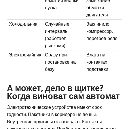
нажатии кнопки
замыкание
пуска
обмотки
двигателя
Холодильник
Случайные
Заклинило
интервалы
компрессор,
(работает
перегрев реле
рывками)
Электрочайник
Сразу при
Влага на
постановке на
контактах
базу
подставки
А может, дело в щитке?
Когда виноват сам автомат
Электротехнические устройства имеют срок
годности. Пакетники в коридоре не вечны.
Внутренние пружины ослабевают. Контакты
покрываются нагаром. Прибор теряет заявленные